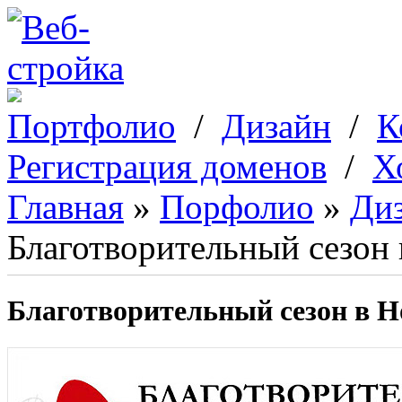
Перейти к основному содержанию
Портфолио
/
Дизайн
/
К
Регистрация доменов
/
Х
Главная
»
Порфолио
»
Диз
Вы здесь
Благотворительный сезон
Благотворительный сезон в Н