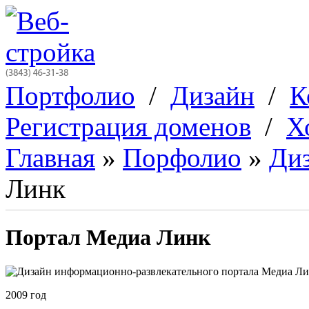
Перейти к основному содержанию
Портфолио
/
Дизайн
/
К
Регистрация доменов
/
Х
Главная
»
Порфолио
»
Диз
Вы здесь
Линк
Портал Медиа Линк
2009 год