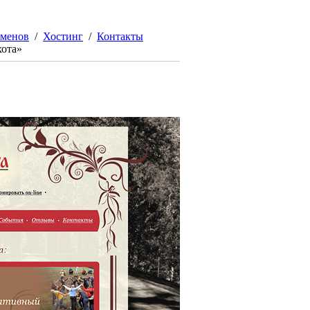
оменов
/
Хостинг
/
Контакты
хота»