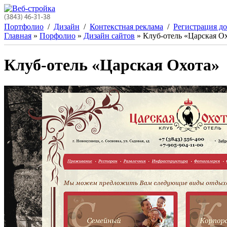
Перейти к основному содержанию
Портфолио
/
Дизайн
/
Контекстная реклама
/
Регистрация д
Главная
»
Порфолио
»
Дизайн сайтов
» Клуб-отель «Царская О
Вы здесь
Клуб-отель «Царская Охота»