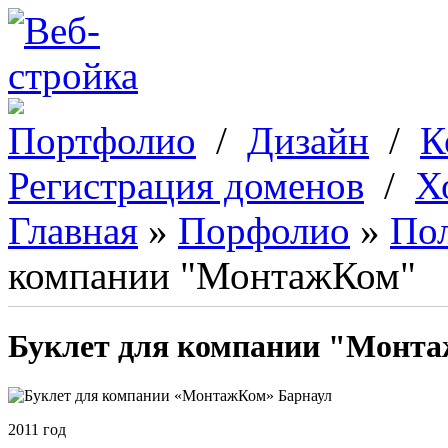
Перейти к основному содержанию
Портфолио
/
Дизайн
/
К
Регистрация доменов
/
Х
Главная
»
Порфолио
»
По
Вы здесь
компании "МонтажКом"
Буклет для компании "Монт
2011 год